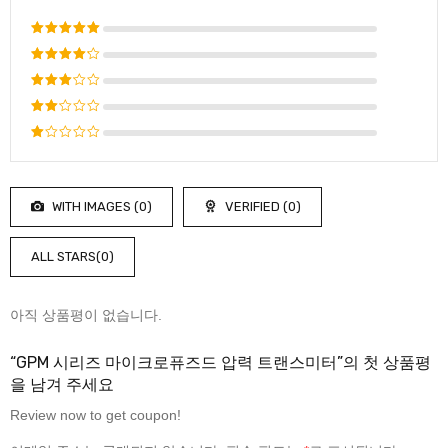
5 중에서
5
로 평가
5 중에
됨
서
4
로
5 중
평가됨
에서
5
3
로
중
평가
5
에
됨
중
서
에
2
로
WITH IMAGES (
0
)
VERIFIED (
0
)
서
평
1
가
로
됨
ALL STARS(
0
)
평
가
됨
아직 상품평이 없습니다.
“GPM 시리즈 마이크로퓨즈드 압력 트랜스미터”의 첫 상품평
을 남겨 주세요
Review now to get coupon!