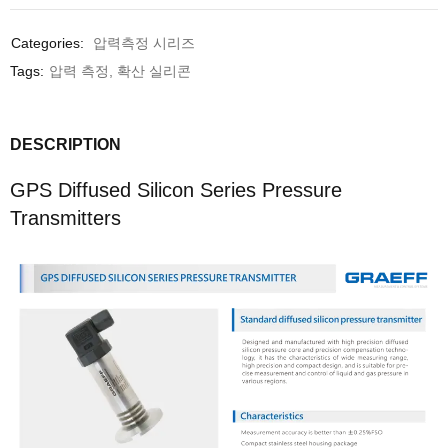
Categories:
압력측정 시리즈
Tags:
압력 측정
,
확산 실리콘
DESCRIPTION
GPS Diffused Silicon Series Pressure
Transmitters