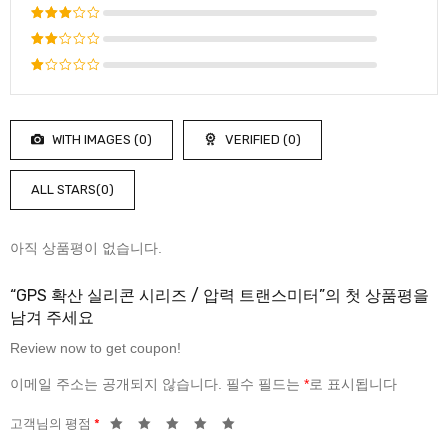
5
로 평가
5 중에
됨
서
4
로
5 중
평가됨
에서
5
3
로
중
평가
5
에
됨
중
서
에
2
로
WITH IMAGES (
0
)
VERIFIED (
0
)
서
평
1
가
로
됨
ALL STARS(
0
)
평
가
됨
아직 상품평이 없습니다.
“GPS 확산 실리콘 시리즈 / 압력 트랜스미터”의 첫 상품평을
남겨 주세요
Review now to get coupon!
이메일 주소는 공개되지 않습니다.
필수 필드는
*
로 표시됩니다
고객님의 평점
*